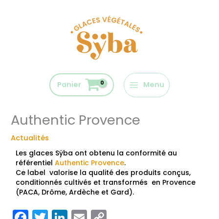
Aller
au
contenu
Panier
Menu
Authentic Provence
Actualités
Les glaces Sÿba ont obtenu la conformité au
référentiel
Authentic Provence
.
Ce label valorise la qualité des produits conçus,
conditionnés cultivés et transformés en Provence
(PACA, Drôme, Ardèche et Gard).
F
T
Li
E
C