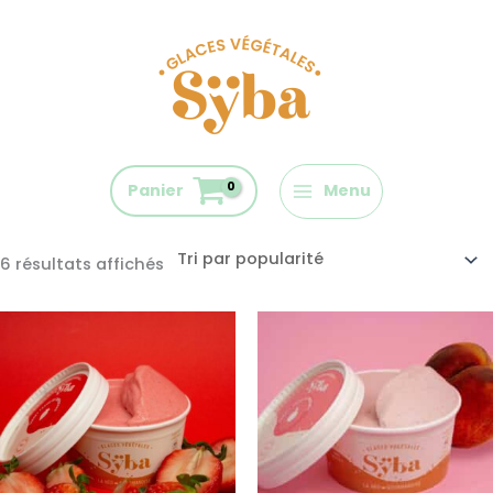
Aller
au
contenu
Trié
Accueil
/ Sorbets
par
Panier
Menu
popularité
Sorbets
6 résultats affichés