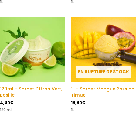
1L
1L
EN RUPTURE DE STOCK
120ml – Sorbet Citron Vert,
1L – Sorbet Mangue Passion
Basilic
Timut
4,40
€
16,90
€
120 ml
1L