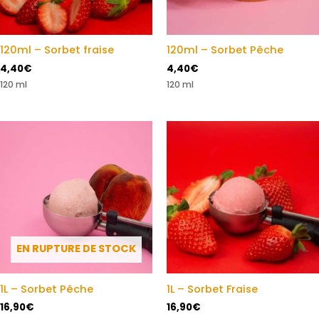
120ml – Sorbet fraise
120ml – Sorbet Pêche
4,40
€
4,40
€
120 ml
120 ml
EN RUPTURE DE STOCK
1L – Sorbet Pêche
1L – Sorbet Fraise
16,90
€
16,90
€